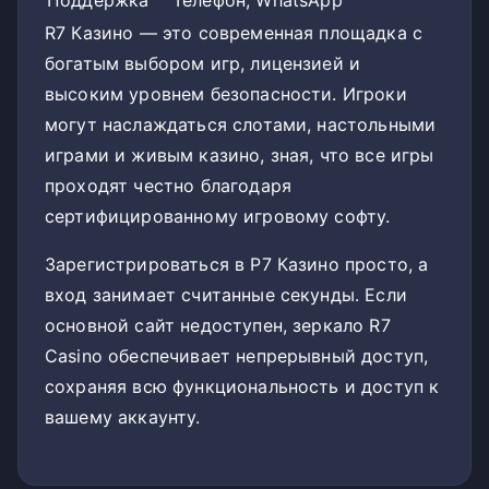
R7 Казино — это современная площадка с
богатым выбором игр, лицензией и
высоким уровнем безопасности. Игроки
могут наслаждаться слотами, настольными
играми и живым казино, зная, что все игры
проходят честно благодаря
сертифицированному игровому софту.
Зарегистрироваться в Р7 Казино просто, а
вход занимает считанные секунды. Если
основной сайт недоступен, зеркало R7
Casino обеспечивает непрерывный доступ,
сохраняя всю функциональность и доступ к
вашему аккаунту.