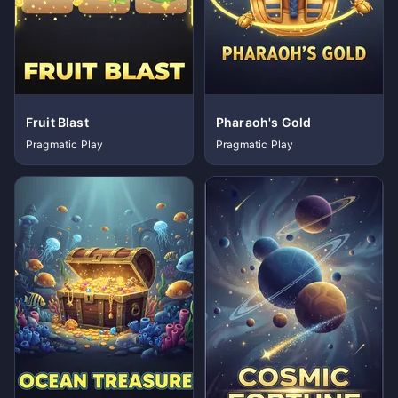
Fruit Blast
Pharaoh's Gold
Pragmatic Play
Pragmatic Play