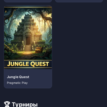
Jungle Quest
Pragmatic Play
🏆 Турниры