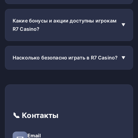
игру на реальные деньги.
кошельки. Транзакции обрабатываются
Вывод выигранных средств в нашем онлайн
мгновенно, а комиссия за депозиты, как
казино осуществляется в максимально
Какие бонусы и акции доступны игрокам
правило, не взимается. Сразу после
сжатые сроки в зависимости от выбранного
R7 Casino?
зачисления средств вы можете
вами платежного метода. Заявки на
активировать приветственные бонусы и
выплаты обрабатываются финансовым
Каждому новому игроку R7 Casino
делать ставки.
отделом круглосуточно, включая выходные
предлагает щедрый приветственный пакет
Насколько безопасно играть в R7 Casino?
и праздничные дни. Для успешного первого
на первые депозиты и бесплатные
вывода может потребоваться стандартная
вращения. Кроме того, на платформе
R7 Casino ведет свою деятельность на
верификация аккаунта.
регулярно проводятся турниры, действуют
основании официальной международной
еженедельный кэшбэк и программа
лицензии, что гарантирует честность
лояльности для активных пользователей.
игрового процесса и прозрачность выплат.
Все эти предложения делают запуск
Все представленные слоты работают на
любимых слотов еще более выгодным и
📞 Контакты
сертифицированных генераторах случайных
увлекательным.
чисел от ведущих мировых провайдеров.
Современные протоколы шифрования
Email