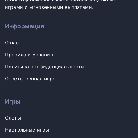
играми и мгновенными выплатами.
Информация
О нас
Правила и условия
Политика конфиденциальности
Ответственная игра
Игры
Слоты
Настольные игры