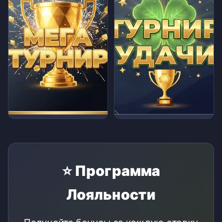
⭐ Программа
Лояльности